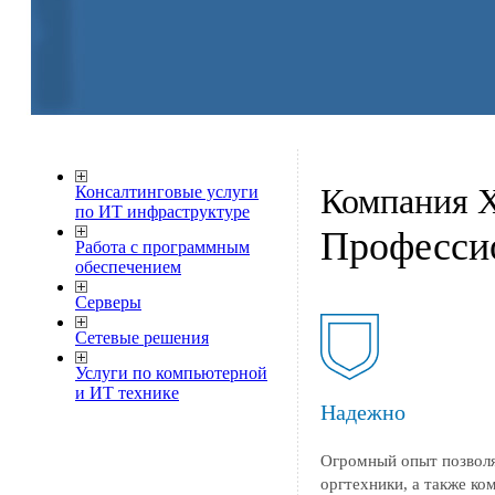
Компания 
Консалтинговые услуги
по ИТ инфраструктуре
Професси
Работа с программным
обеспечением
Серверы
Сетевые решения
Услуги по компьютерной
и ИТ технике
Надежно
Огромный опыт позволя
оргтехники, а также к